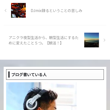
DJmix録るということの苦しみ
アニクラ夜型生活から、朝型生活にするた
めに変えたこと５つ。【朝活！】
ブログ書いている人