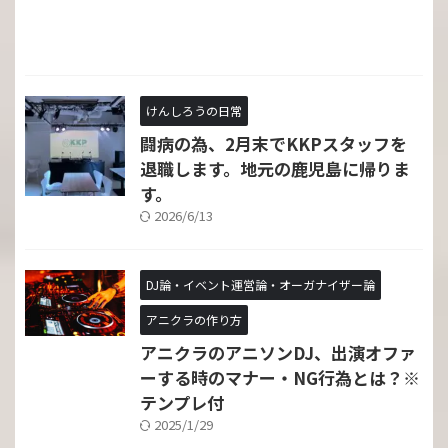
けんしろうの日常
闘病の為、2月末でKKPスタッフを
退職します。地元の鹿児島に帰りま
す。
2026/6/13
DJ論・イベント運営論・オーガナイザー論
アニクラの作り方
アニクラのアニソンDJ、出演オファ
ーする時のマナー・NG行為とは？※
テンプレ付
2025/1/29