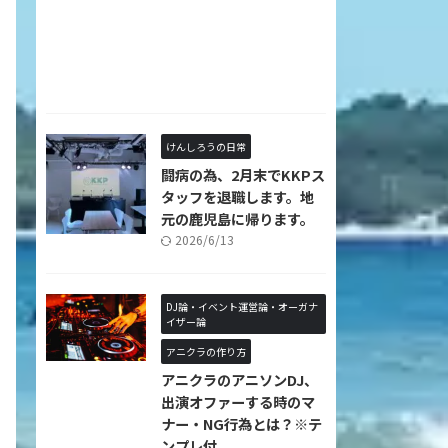
けんしろうの日常
闘病の為、2月末でKKPス
タッフを退職します。地
元の鹿児島に帰ります。
2026/6/13
DJ論・イベント運営論・オーガナ
イザー論
アニクラの作り方
アニクラのアニソンDJ、
出演オファーする時のマ
ナー・NG行為とは？※テ
ンプレ付