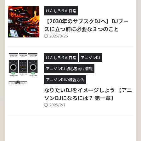
けんしろうの日常
【2030年のサブスクDJへ】DJブー
スに立つ前に必要な３つのこと
2025/9/26
けんしろうの日常
アニソンDJ
アニソンDJ 初心者向け情報
アニソンDJの練習方法
なりたいDJをイメージしよう 【アニ
ソンDJになるには？ 第一章】
2025/2/7