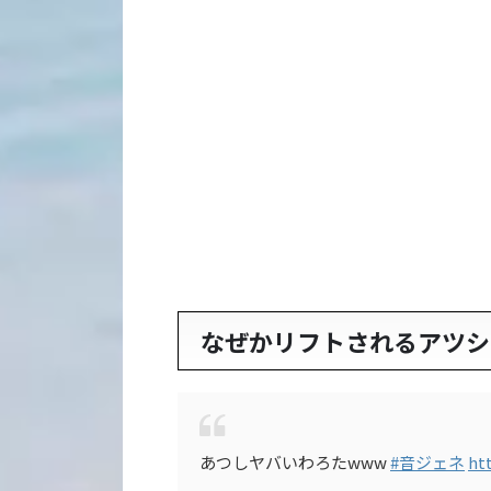
なぜかリフトされるアツシ
あつしヤバいわろたwww
#音ジェネ
htt