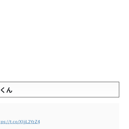
くん
ps://t.co/XIjjL2YzZ4