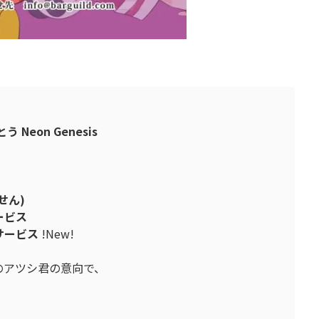
とう
Neon Genesis
30
せん)
ービス
サービス
!New!
のアツシ君の意向で、
！