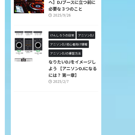
へ】DJブースに立つ前に
必要な３つのこと
2025/9/26
けんしろうの日常
アニソンDJ
アニソンDJ 初心者向け情報
アニソンDJの練習方法
なりたいDJをイメージし
よう 【アニソンDJになる
には？ 第一章】
2025/2/7