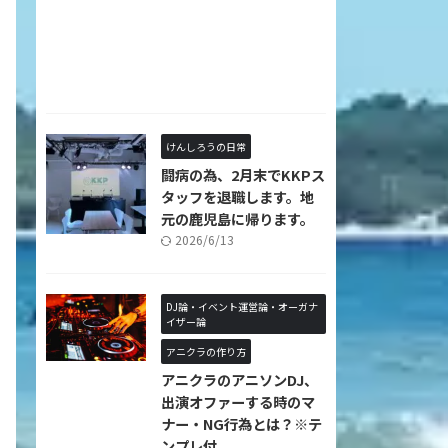
けんしろうの日常
闘病の為、2月末でKKPス
タッフを退職します。地
元の鹿児島に帰ります。
2026/6/13
DJ論・イベント運営論・オーガナ
イザー論
アニクラの作り方
アニクラのアニソンDJ、
出演オファーする時のマ
ナー・NG行為とは？※テ
ンプレ付