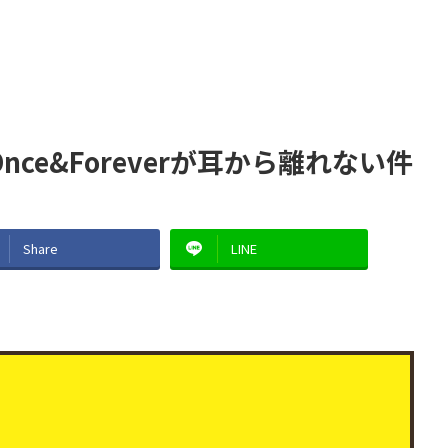
ce&Foreverが耳から離れない件
Share
LINE
。