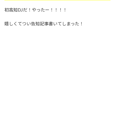
初高知DJだ！やったー！！！！
嬉しくてつい告知記事書いてしまった！