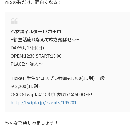
YESの数だけ、面白くなる！
乙女腐ィルター12ホモ目
~新生活疲れなんて吹き飛ばせ☆~
DAY:5月15日(日)
OPEN:12:30 START:13:00
PLACE:～喰人～
Ticket: 学生orコスプレ参加¥1,700(1D別) 一般
￥2,200(1D別)
≫≫≫Twiplaにて参加表明で￥500OFF!!
http://twipla.jp/events/195701
みんなで楽しみましょう！