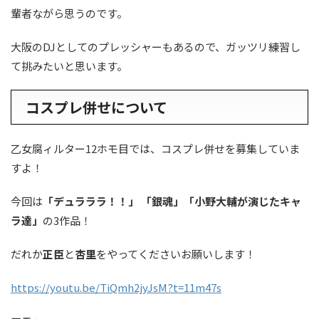
輩者ながら思うのです。
大阪のDJとしてのプレッシャーもあるので、ガッツリ練習し
て挑みたいと思います。
コスプレ併せについて
乙女腐ィルター12ホモ目では、コスプレ併せを募集していま
すよ！
今回は
「デュラララ！！」 「銀魂」「小野大輔が演じたキャ
ラ達」
の3作品！
だれか
正臣
と
杏里
をやってくださいお願いします！
https://youtu.be/TiQmh2jyJsM?t=11m47s