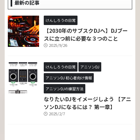
最新の記事
けんしろうの日常
【2030年のサブスクDJへ】DJブー
スに立つ前に必要な３つのこと
2025/9/26
けんしろうの日常
アニソンDJ
アニソンDJ 初心者向け情報
アニソンDJの練習方法
なりたいDJをイメージしよう 【アニ
ソンDJになるには？ 第一章】
2025/2/7